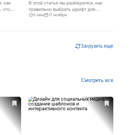
, как
В этой статье мы разберемся, как
и примеры
, что
правильно выбрать шрифт для
5 мин
17 ноября
,
презентации, а также объясним
ективных
важность типографики и представим
пов.
лучшие шрифты для слайдов. Будут
фики
даны советы по выбору,
характеристикам шрифтов
Загрузить еще
а.
и их влиянию на восприятие
информации.
Смотреть все