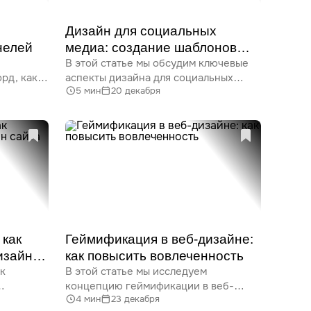
Дизайн для социальных
нелей
медиа: создание шаблонов
В этой статье мы обсудим ключевые
и интерактивного контента
рд, как
аспекты дизайна для социальных
5 мин
20 декабря
медиа, включая создание эффектных
жность
шаблонов, взаимодействие UX,
ренды,
актуальные тренды и примеры
ы
интерактивного контента. Узнайте,
шие
как повысить вовлеченность
пользователей и сделать ваш контент
формации
более привлекательным.
ктивный
ся
шного
панели
как
Геймификация в веб-дизайне:
данные,
изайн
как повысить вовлеченность
 более
ак
В этой статье мы исследуем
к,
концепцию геймификации в веб-
шбордов
4 мин
23 декабря
бавить
дизайне и ее влияние
идеальную