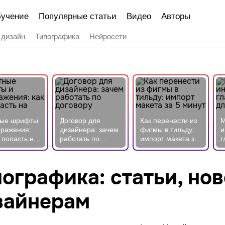
учение
Популярные статьи
Видео
Авторы
 дизайн
Типографика
Нейросети
ные шрифты
Договор для
Как перенести из
М
бражения:
дизайнера: зачем
фигмы в тильду:
и
 попасть на
работать по
импорт макета за
г
ф
договору
5 минут
д
ографика: cтатьи, но
зайнерам