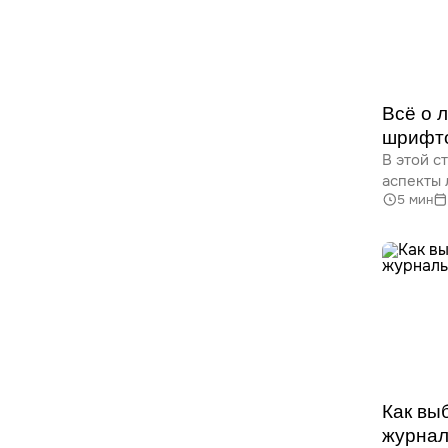
исследов
могут из
к графич
Всё о 
шрифто
В этой с
и плат
аспекты
5 мин
Узнайте,
на шрифт
лицензий
с лиценз
Не упуст
правильн
проекта!
Как вы
журнал