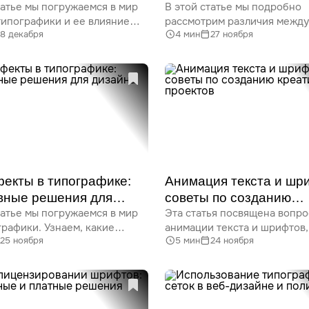
татье мы погружаемся в мир
В этой статье мы подробно
их комбинировать?
ипографики и ее влияние
рассмотрим различия между
8 декабря
4 мин
27 ноября
ние иерархии на веб-сайтах.
и гротеском, их использова
 как правильно использовать
в дизайне, а также советы
шрифты для повышения
по комбинации этих шрифто
а восприятия информации
Вы узнаете, как правильно 
ния дизайна.
шрифты для своих проектов,
достичь оптимального визу
эффекта.
екты в типографике:
Анимация текста и шр
вные решения для
советы по созданию
татье мы погружаемся в мир
Эта статья посвящена вопр
а
креативных проектов
рафики. Узнаем, какие
анимации текста и шрифтов,
25 ноября
5 мин
24 ноября
ства она предлагает, как
в веб-дизайне, основным ти
ь 3D-шрифты и какие
анимации, а также практиче
нты для этого доступны.
советам по созданию креат
ассмотрим применение 3D-
проектов. Мы рассмотрим C
 текста и будем
анимации, использование Af