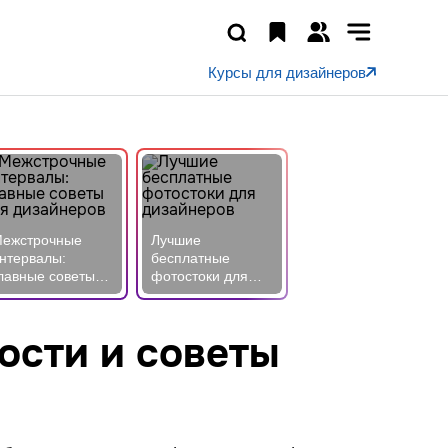
Курсы для дизайнеров
ежстрочные
Лучшие
нтервалы:
бесплатные
лавные советы
фотостоки для
ля дизайнеров
дизайнеров
вости и советы