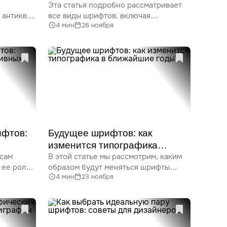
Эта статья подробно рассматривает
проекта?
 антиквой
все виды шрифтов, включая
4 мин
26 ноября
ние
классификацию шрифтов с засечками,
антиквы, гротеск и рубленые шрифты.
в.
Узнайте о их истории, различиях
подобрать
и популярных шрифтах, а также
 чтобы
получите советы по выбору шрифта
ального
для своего проекта.
ифтов:
Будущее шрифтов: как
изменится типографика
осам
В этой статье мы рассмотрим, каким
в ближайшие годы?
 ее роли
образом будут меняться шрифты
4 мин
23 ноября
пам
и типографика в ближайшие годы.
ским
Мы обсудим технологические тренды,
ивных
влияние искусственного интеллекта,
SS-
инновации в дизайне шрифтов
ter
и многие другие aspecten, которые