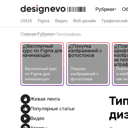
Рубрики
Об
UI/UX
Figma
Видео
Веб-дизайн
Графический
Главная
Рубрики
Типографика
Бесплатный курс
Покупка
Плат
по Figma для
изображений с
и изо
начинающих
фотостоков
как не
штра
Тип
Живая лента
Популярные статьи
ди
Видео