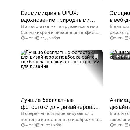
Биомимикрия в UI/UX:
Эмоцио
вдохновение природными
в веб-д
В этой статье мы погружаемся в мир
В данной
формами и процессами
работа
биомимикрии в дизайне интерфейсов
рассмотр
4 мин
27 декабря
5 мин
и пользовательского опыта. Узнайте,
эмоциона
как природа вдохновляет дизайнеров,
дизайне,
и как применять эти идеи для
на воспр
создания инновационных
методики
Выбор
и эффективных решений в UI/UX.
создания
вовлекаю
триггеры
можно пр
эмоциона
с пользо
Лучшие бесплатные
Анимац
фотостоки для дизайнеров:
дизайна
В современном мире визуального
В этом л
подборка сайтов, где
динами
контента качественные изображения
такое ан
бесплатно скачать
4 мин
20 сентября
5 мин
играют ключевую роль в создании
ее преим
фотографии для дизайна