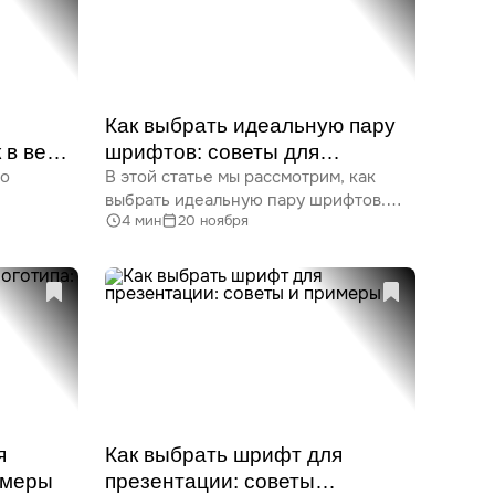
формируют будущее типографики.
Как выбрать идеальную пару
 в веб-
шрифтов: советы для
но
В этой статье мы рассмотрим, как
дизайнеров
выбрать идеальную пару шрифтов.
4 мин
20 ноября
основные
Обсудим значение выбора шрифтов,
зования
влияние на восприятие дизайна,
.
правила подбора и методы
комбинирования. Также представим
льные
успешные шрифтовые пары и ошибки,
добство
которых стоит избегать.
я
Как выбрать шрифт для
имеры
презентации: советы