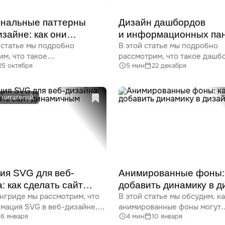
нальные паттерны
Дизайн дашбордов
изайне: как они
и информационных па
 статье мы подробно
В этой статье мы подробно
ют
им, что такое
рассмотрим, что такое дашбо
25 октября
5 мин
22 декабря
льные паттерны в веб-
создать эффективные
 как они влияют
информационные панели, ва
иятие интерфейса, и какие
UX-дизайна, современные т
 можно использовать для
а также рассмотрим пример
 читателей
 эмоционально
успешных дашбордов и луч
щего UX. Вы узнаете, какие
практики дизайна.
 и паттерны взаимодействия
В условиях, когда объем ин
именять для формирования
растет с каждым днем, эффе
льной связи
дизайн дашбордов становит
вателями.
неотъемлемой частью успе
бизнеса. Информационные 
ия SVG для веб-
Анимированные фоны: 
помогают визуализировать 
: как сделать сайт
добавить динамику в д
упростить анализ и принять
онгриде мы рассмотрим, что
В этой статье мы обсудим, к
чным
сайта
обоснованные решения. Ита
имация SVG в веб-дизайне,
анимированные фоны могут
давайте окунемся в мир да
16 января
4 мин
10 января
ущества и лучшие техники
преобразить веб-дизайн, до
и разберемся, как создать 