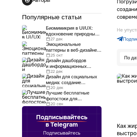
Авторы
Погрузи
создани
Популярные статьи
совреме
Биомимикрия в UI/UX:
Не упуст
вдохновение природными
Подпис
27 дек
формами и процессами
Эмоциональные
паттерны в веб-дизайне:
25 окт
как они работают
По да
Дизайн дашбордов
и информационных
22 дек
панелей
Дизайн для социальных
медиа: создание
20 дек
шаблонов
Лучшие бесплатные
и интерактивного
фотостоки для
контента
20 сен
дизайнеров: подборка
сайтов, где бесплатно
Подписывайтесь
скачать фотографии для
дизайна
в Telegram
Как жи
выстро
Подписывайтесь