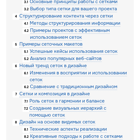
Основные принципы работы с сетками
3.1
Выбор типа сетки для вашего проекта
3.2
Структурирование контента через сетки
4
Методы структурирования информации
4.1
Примеры проектов с эффективным
4.2
использованием сеток
Примеры сеточных макетов
5
Успешные кейсы использования сеток
5.1
Анализ популярных веб-сайтов
5.2
Новый тренд сеток в дизайне
6
Изменения в восприятии и использовании
6.1
сеток
Сравнение с традиционным дизайном
6.2
Сетки и композиция в дизайне
7
Роль сеток в гармонии и балансе
7.1
Создание визуальных иерархий с
7.2
помощью сеток
Дизайн на основе видимых сеток
8
Технические аспекты реализации
8.1
Креативные подходы к работе с сетками
8.2