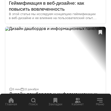
Геймификация в веб-дизайне: как
повысить вовлеченность
В этой статье мы исследуем концепцию геймификации
в веб-дизайне и ее влияние на пользователский опыт.
Узнайте, как внедрение игровых элементов в интерфейсы
помогает повысить вовлеченность и удовлетворенность
пользователей.
В мире веб-дизайна популярность геймификации растет
как на дрожжах. Но что же это такое? Это не просто мода,
а эффективная стратегия, которая, в первую очередь,
призвана сделать взаимодействие пользователей с веб-
ресурсами более увлекательным и запоминающимся.
В этой статье мы рассмотрим все аспекты геймификации
в UX, от её определения до актуальных трендов. Также
погрузимся в примеры, которые покажут, как успешно
интегрировать игровые механики для улучшения
вовлеченности.
5 мин
22 декабря
Дизайн дашбордов и информационных
панелей
Главная
Поиск
Закладки
Кабинет
Меню
В этой статье мы подробно рассмотрим, что такое
дашборд, как создать эффективные информационные