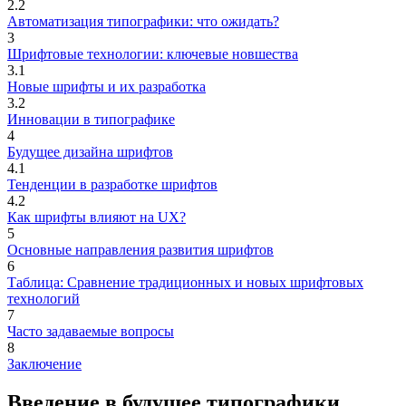
2.2
Автоматизация типографики: что ожидать?
3
Шрифтовые технологии: ключевые новшества
3.1
Новые шрифты и их разработка
3.2
Инновации в типографике
4
Будущее дизайна шрифтов
4.1
Тенденции в разработке шрифтов
4.2
Как шрифты влияют на UX?
5
Основные направления развития шрифтов
6
Таблица: Сравнение традиционных и новых шрифтовых
технологий
7
Часто задаваемые вопросы
8
Заключение
Введение в будущее типографики