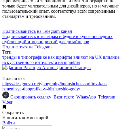
Просматриваемый эволюционный путь типографики не
только будет увлекательным для дизайнеров, но и улучшит
пользовательский опыт, соответствуя всем современным
стандартам и требованиям.
Подписывайтесь на Telegram канал
Подписывайтесь в телеграм и будьте в курсе последних
публикаций и мероприятий для дизайнеров
Подписаться на Telegram
Теги
тренды в типографике
как шрифты влияют на UX
влияние
искусственного интеллекта на шрифты
Автор:
Даниил Рязанцев
Поделиться
https://designevo.ru/typography/budushchee-shriftov-kak-
izmenitsya-tipografika-v-blizhayshie-gody/
Скопировать ссылку
Вконтакте
WhatsApp
Telegram
Viber
Сохранить
Написать
комментарий
Войти