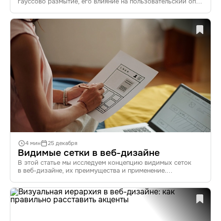
гауссово размытие, его влияние на пользовательский опыт
(UX), применение в интерфейсах, современные тренды
и инструменты для создания эффектов размытия. Узнайте,
как грамотно использовать этот эффект для улучшения
дизайна и повышения вовлеченности пользователей.
4 мин
25 декабря
Видимые сетки в веб-дизайне
В этой статье мы исследуем концепцию видимых сеток
в веб-дизайне, их преимущества и применение.
С помощью анализа успешных проектов и современных
трендов читатели получат ценные рекомендации
по структурированию контента и созданию дизайна
на основе видимых сеток.