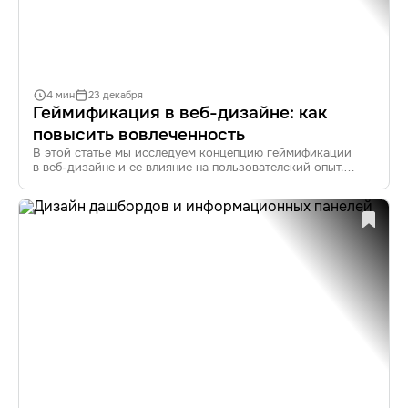
4 мин
23 декабря
Геймификация в веб-дизайне: как
повысить вовлеченность
В этой статье мы исследуем концепцию геймификации
в веб-дизайне и ее влияние на пользователский опыт.
Узнайте, как внедрение игровых элементов в интерфейсы
помогает повысить вовлеченность и удовлетворенность
пользователей.
В мире веб-дизайна популярность геймификации растет
как на дрожжах. Но что же это такое? Это не просто мода,
а эффективная стратегия, которая, в первую очередь,
призвана сделать взаимодействие пользователей с веб-
ресурсами более увлекательным и запоминающимся.
В этой статье мы рассмотрим все аспекты геймификации
в UX, от её определения до актуальных трендов. Также
погрузимся в примеры, которые покажут, как успешно
интегрировать игровые механики для улучшения
вовлеченности.