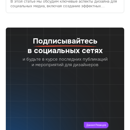
В этой статье мы обсудим ключевые аспекты дизайна для
контента
социальных медиа, включая создание эффектных
шаблонов, взаимодействие UX, актуальные тренды
и примеры интерактивного контента. Узнайте, как
повысить вовлеченность пользователей и сделать ваш
контент более привлекательным.
Подписывайтесь
в социальных сетях
и будьте в курсе последних публикаций
и мероприятий для дизайнеров
Даниил Рязанцев