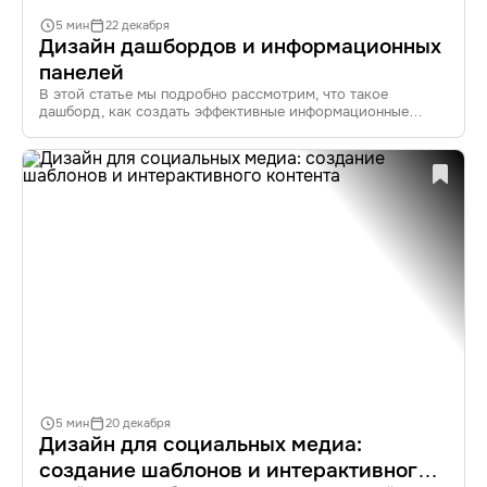
5 мин
22 декабря
Дизайн дашбордов и информационных
панелей
В этой статье мы подробно рассмотрим, что такое
дашборд, как создать эффективные информационные
панели, важность UX-дизайна, современные тренды,
а также рассмотрим примеры успешных дашбордов
и лучшие практики дизайна.
В условиях, когда объем информации растет с каждым
днем, эффективный дизайн дашбордов становится
неотъемлемой частью успешного бизнеса.
Информационные панели помогают визуализировать
данные, упростить анализ и принять более обоснованные
решения. Итак, давайте окунемся в мир дашбордов
и разберемся, как создать идеальную информационную
панель.
5 мин
20 декабря
Дизайн для социальных медиа:
создание шаблонов и интерактивного