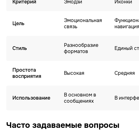
Критерий
Эмодзи
Иконки
Эмоциональная
Функцион
Цель
связь
навигаци
Разнообразие
Стиль
Единый 
форматов
Простота
Высокая
Средняя
восприятия
В основном в
Использование
В интерф
сообщениях
Часто задаваемые вопросы