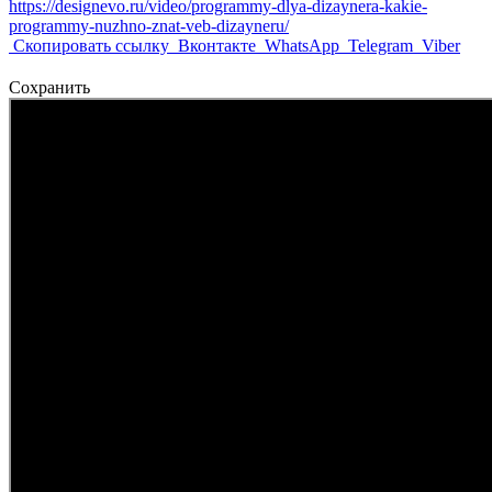
https://designevo.ru/video/programmy-dlya-dizaynera-kakie-
programmy-nuzhno-znat-veb-dizayneru/
Скопировать ссылку
Вконтакте
WhatsApp
Telegram
Viber
Сохранить