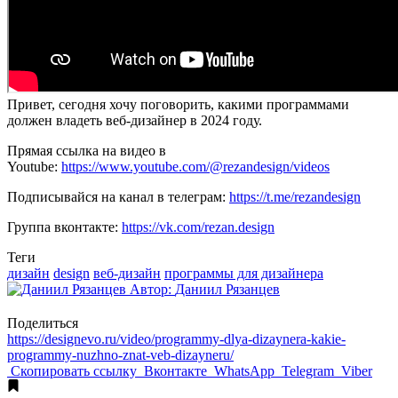
Привет, сегодня хочу поговорить, какими программами
должен владеть веб-дизайнер в 2024 году.
Прямая ссылка на видео в
Youtube:
https://www.youtube.com/@rezandesign/videos
Подписывайся на канал в телеграм:
https://t.me/rezandesign
Группа вконтакте:
https://vk.com/rezan.design
Теги
дизайн
design
веб-дизайн
программы для дизайнера
Автор:
Даниил Рязанцев
Поделиться
https://designevo.ru/video/programmy-dlya-dizaynera-kakie-
programmy-nuzhno-znat-veb-dizayneru/
Скопировать ссылку
Вконтакте
WhatsApp
Telegram
Viber