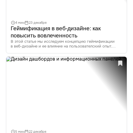
4 мин
23 декабря
Геймификация в веб-дизайне: как
повысить вовлеченность
В этой статье мы исследуем концепцию геймификации
в веб-дизайне и ее влияние на пользователский опыт.
Узнайте, как внедрение игровых элементов в интерфейсы
помогает повысить вовлеченность и удовлетворенность
пользователей.
В мире веб-дизайна популярность геймификации растет
как на дрожжах. Но что же это такое? Это не просто мода,
а эффективная стратегия, которая, в первую очередь,
призвана сделать взаимодействие пользователей с веб-
ресурсами более увлекательным и запоминающимся.
В этой статье мы рассмотрим все аспекты геймификации
в UX, от её определения до актуальных трендов. Также
погрузимся в примеры, которые покажут, как успешно
интегрировать игровые механики для улучшения
вовлеченности.
5 мин
22 декабря