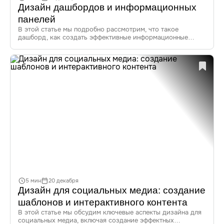
Дизайн дашбордов и информационных
панелей
В этой статье мы подробно рассмотрим, что такое
дашборд, как создать эффективные информационные
панели, важность UX-дизайна, современные тренды,
а также рассмотрим примеры успешных дашбордов
и лучшие практики дизайна.
В условиях, когда объем информации растет с каждым
днем, эффективный дизайн дашбордов становится
неотъемлемой частью успешного бизнеса.
Информационные панели помогают визуализировать
данные, упростить анализ и принять более обоснованные
решения. Итак, давайте окунемся в мир дашбордов
и разберемся, как создать идеальную информационную
панель.
5 мин
20 декабря
Дизайн для социальных медиа: создание
шаблонов и интерактивного контента
В этой статье мы обсудим ключевые аспекты дизайна для
социальных медиа, включая создание эффектных