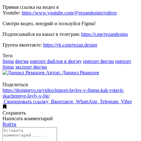
Прямая ссылка на видео в
Youtube:
https://www.youtube.com/@rezandesign/videos
Смотри видео, внедряй и пользуйся Figma!
Подписывайся на канал в телеграм:
https://t.me/rezandesign
Группа вконтакте:
https://vk.com/rezan.design
Теги
figma
фигма
импорт файлов в фигму
импорт фигма
импорт
figma
экспорт фигма
Автор:
Даниил Рязанцев
Поделиться
https://designevo.ru/video/import-faylov-v-figmu-kak-vstavit-
skachennye-fayly-v-fig/
Скопировать ссылку
Вконтакте
WhatsApp
Telegram
Viber
Сохранить
Написать
комментарий
Войти