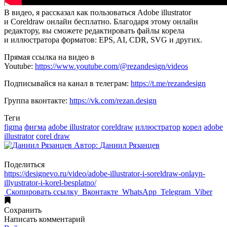
В видео, я рассказал как пользоваться Adobe illustrator
и Сoreldraw онлайн бесплатно. Благодаря этому онлайн
редактору, вы сможете редактировать файлы корела
и иллюстратора форматов: EPS, AI, CDR, SVG и других.
Прямая ссылка на видео в
Youtube:
https://www.youtube.com/@rezandesign/videos
Подписывайся на канал в телеграм:
https://t.me/rezandesign
Группа вконтакте:
https://vk.com/rezan.design
Теги
figma
фигма
adobe illustrator
coreldraw
иллюстратор
корел
adobe
illustrator
corel draw
Автор:
Даниил Рязанцев
Поделиться
https://designevo.ru/video/adobe-illustrator-i-soreldraw-onlayn-
illyustrator-i-korel-besplatno/
Скопировать ссылку
Вконтакте
WhatsApp
Telegram
Viber
Сохранить
Написать
комментарий